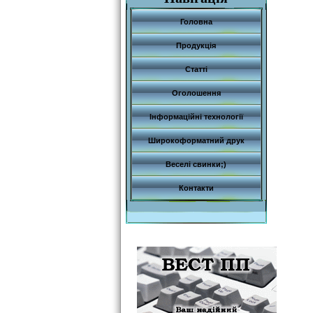
Головна
Продукція
Статті
Оголошення
Інформаційні технології
Широкоформатний друк
Веселі свинки;)
Контакти