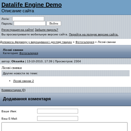
Datalife Engine Demo
Описание сайта
Логін:
Пароль:
Регистрация на сайте!
Забыли пароль?
Вы просматриваете мобильную версию сайта.
Перейти на полную версию сайта.
Допомога фермеру у вирощуванні і догляді тварин
»
Фотогалерея
» Лісові свинки
Лісові свинки
Категория:
Фотогалерея
автор:
Oksanka
| 13-10-2010, 17:39 | Просмотров: 2304
Лісові свинки
Другие новости по теме:
Лісові свинки 2
Комментарии (0)
Додавання коментаря
Ваше Имя:
Ваш E-Mail: